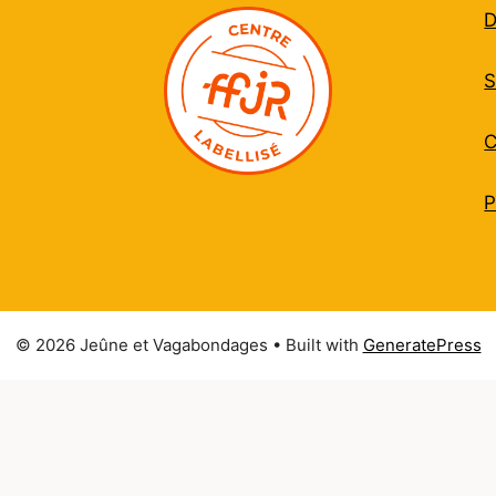
D
S
C
P
© 2026 Jeûne et Vagabondages
• Built with
GeneratePress