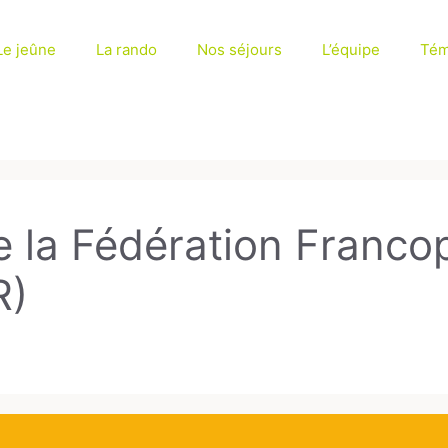
Le jeûne
La rando
Nos séjours
L’équipe
Tém
e la Fédération Franc
R)